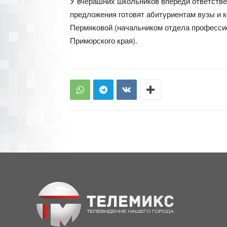
У вчерашних школьников впереди ответстве
предложения готовят абитуриентам вузы и 
Пермяковой (начальником отдела профессио
Приморского края).