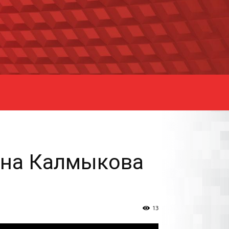
лана Калмыкова
13