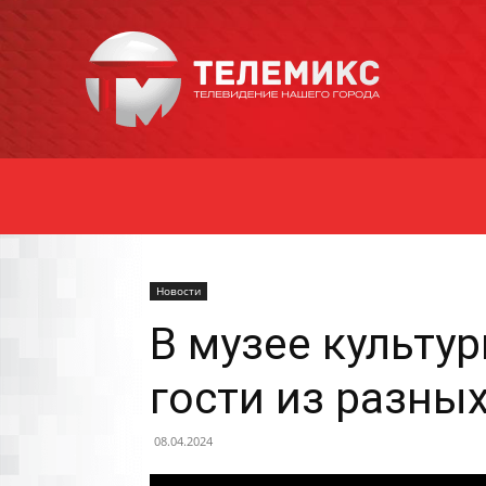
Новости
Уссурийска
Новости
В музее культу
гости из разны
08.04.2024