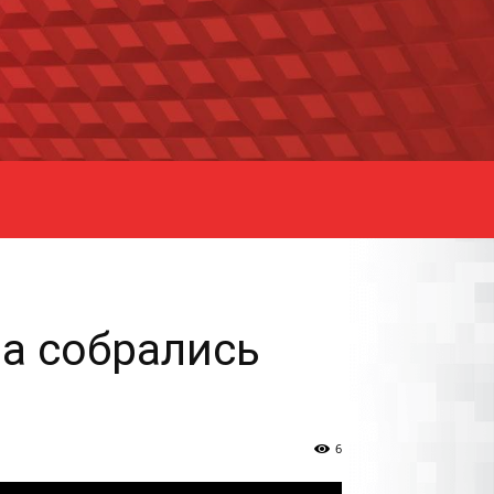
ва собрались
6