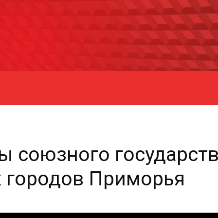
ры союзного государст
х городов Приморья