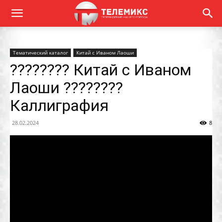
Тематический каталог
Китай с Иваном Лаоши
???????? Китай с Иваном
Лаоши ????????
Каллиграфия
28.02.2024
8