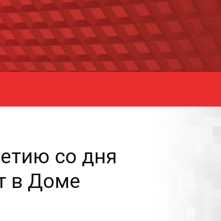
етию со дня
т в Доме