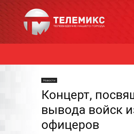
Новости
Уссурийска
Новости
Концерт, посвя
вывода войск и
офицеров