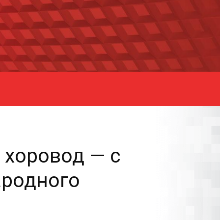
хоровод — с
ародного