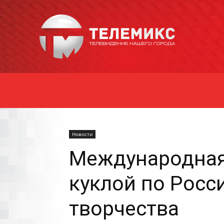
Новости
Уссурийска
Новости
Международная
куклой по Росс
творчества