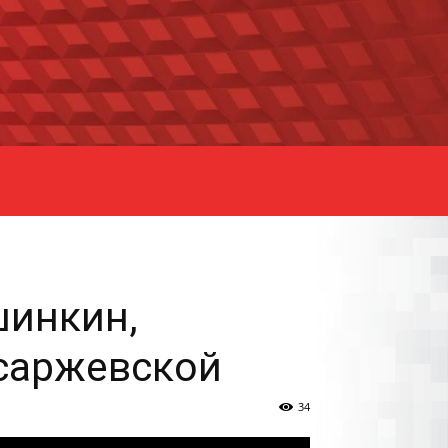
шинкин,
саржевской
34