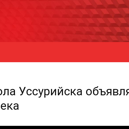
ла Уссурийска объявля
река