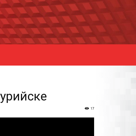
сурийске
17