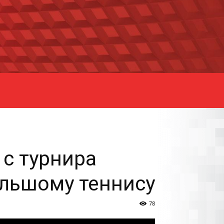
 с турнира
ольшому теннису
78