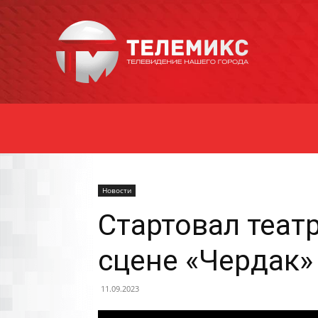
Новости
Уссурийска
Новости
Стартовал теат
сцене «Чердак»
11.09.2023