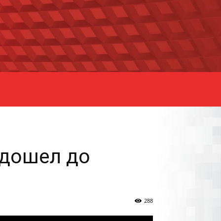
 дошел до
288