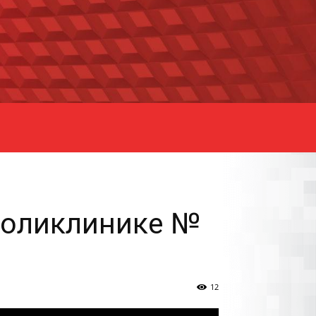
 поликлинике №
12