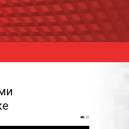
ми
ке
21