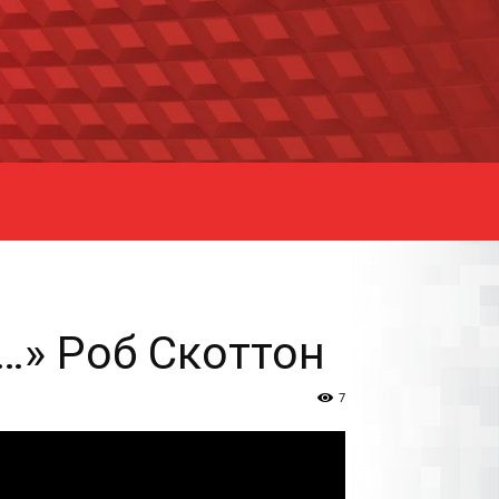
…» Роб Скоттон
7