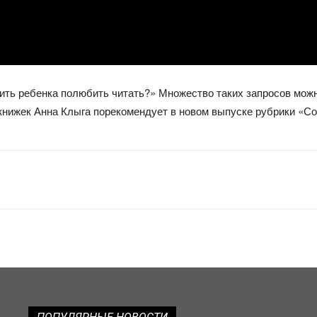
вить ребенка полюбить читать?» Множество таких запросов можн
у книжек Анна Клыга порекомендует в новом выпуске рубрики «С