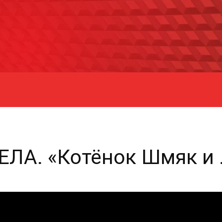
ЛА. «Котёнок Шмяк и 