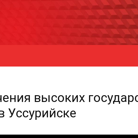
чения высоких государ
в Уссурийске