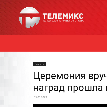
Новости
Уссурийска
Новости
Церемония вру
наград прошла 
05.05.2023