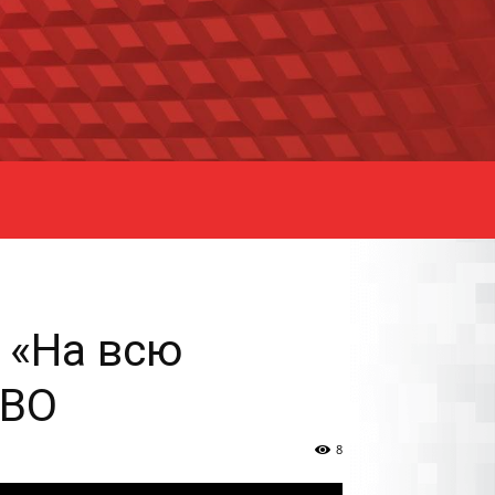
 «На всю
ВВО
8