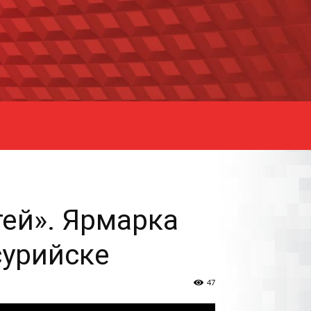
ей». Ярмарка
сурийске
47