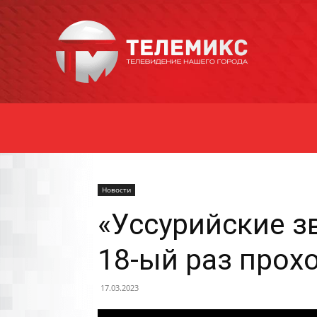
Новости
Уссурийска
Новости
«Уссурийские з
18-ый раз прох
17.03.2023