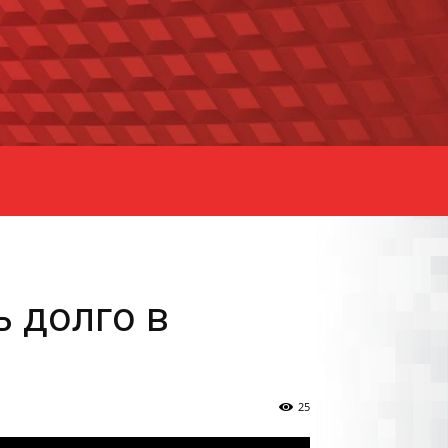
ь долго в
25