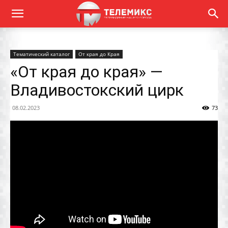
Тематический каталог
От края до Края
«От края до края» —
Владивостокский цирк
08.02.2023
73