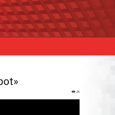
pot»
26