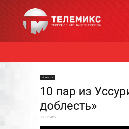
Новости
Уссурийска
Новости
10 пар из Уссу
доблесть»
29.12.2022