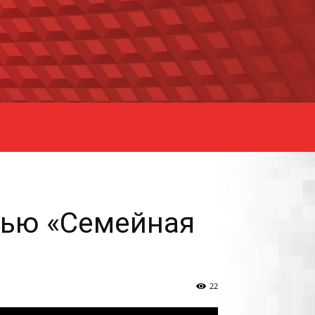
лью «Семейная
22