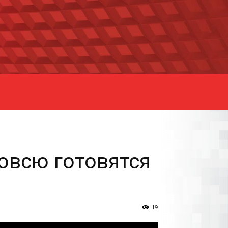
вовсю готовятся
19