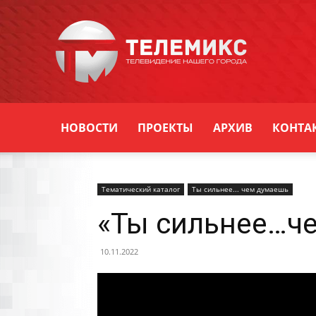
Новости
Уссурийска
НОВОСТИ
ПРОЕКТЫ
АРХИВ
КОНТА
Тематический каталог
Ты сильнее... чем думаешь
«Ты сильнее…че
10.11.2022