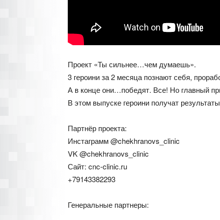
Проект «Ты сильнее…чем думаешь».
3 героини за 2 месяца познают себя, прораб
А в конце они…победят. Все! Но главный при
В этом выпуске героини получат результат
Партнёр проекта:
Инстаграмм @chekhranovs_clinic
VK @chekhranovs_clinic
Сайт: cnc-clinic.ru
+79143382293
Генеральные партнеры: