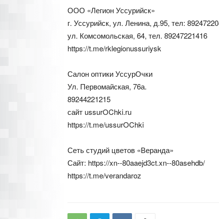
ООО «Легион Уссурийск»
г. Уссурийск, ул. Ленина, д.95, тел: 89247220
ул. Комсомольская, 64, тел. 89247221416
https://t.me/rklegionussuriysk
Салон оптики УссурОчки
Ул. Первомайская, 76а.
89244221215
сайт ussurOChki.ru
https://t.me/ussurOChki
Сеть студий цветов «Веранда»
Сайт: https://xn--80aaejd3ct.xn--80asehdb/
https://t.me/verandaroz