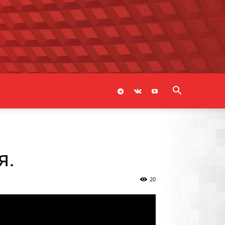
я.
20