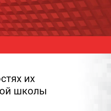
стях их
5ой школы