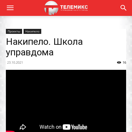
Проекты
Накипело
Накипело. Школа
управдома
23.10.2021
16