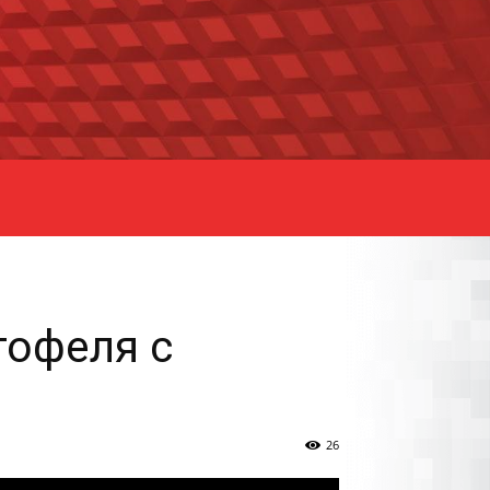
тофеля с
26