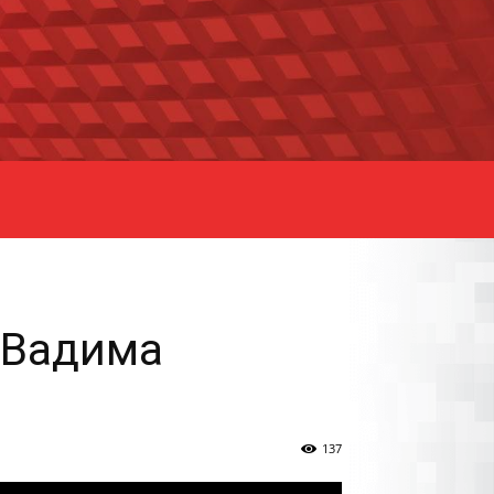
 Вадима
137