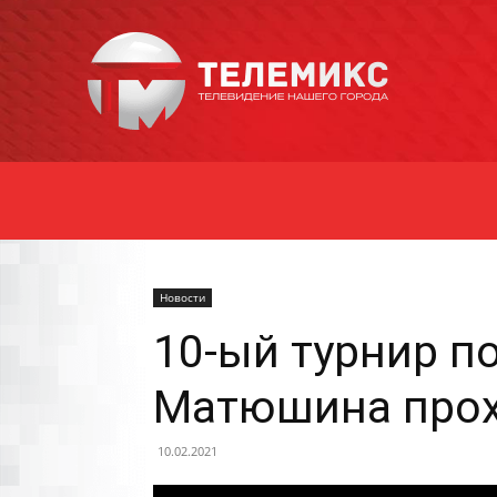
Новости
Уссурийска
Новости
10-ый турнир п
Матюшина прох
10.02.2021