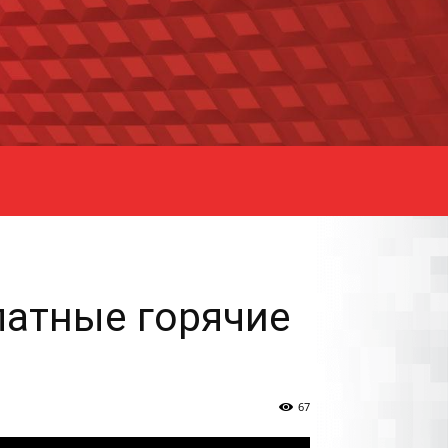
латные горячие
67