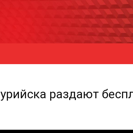
урийска раздают бесп