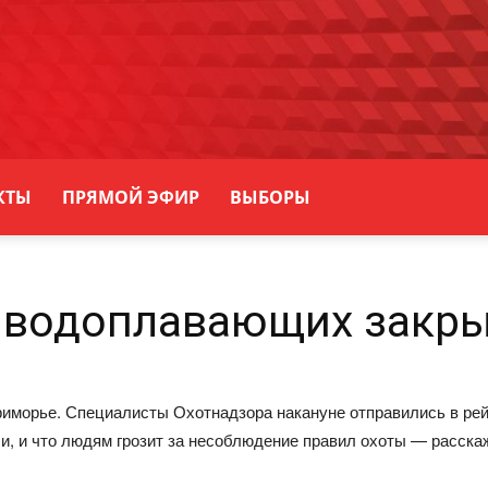
КТЫ
ПРЯМОЙ ЭФИР
ВЫБОРЫ
а водоплавающих закры
иморье. Специалисты Охотнадзора накануне отправились в рейд
и, и что людям грозит за несоблюдение правил охоты — расска