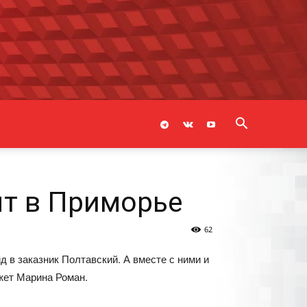
т в Приморье
62
 в заказник Полтавский. А вместе с ними и
жет Марина Роман.