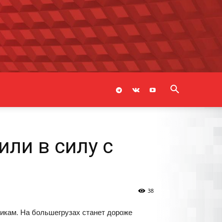
ли в силу с
38
никам. На большегрузах станет дороже