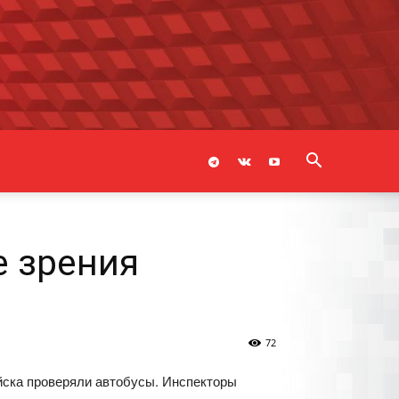
е зрения
72
йска проверяли автобусы. Инспекторы