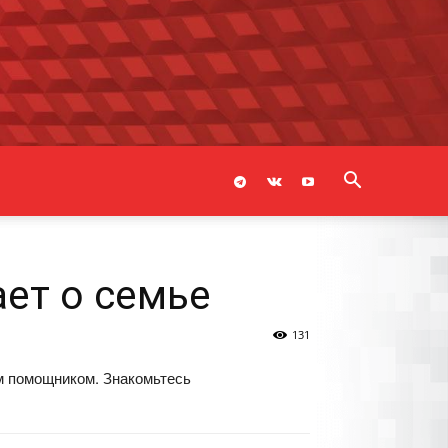
ает о семье
131
м помощником. Знакомьтесь