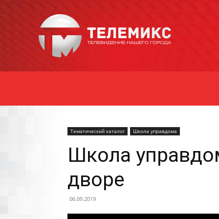
Новости
Уссурийска
Тематический каталог
Школа управдома
Школа управдом
дворе
06.09.2019