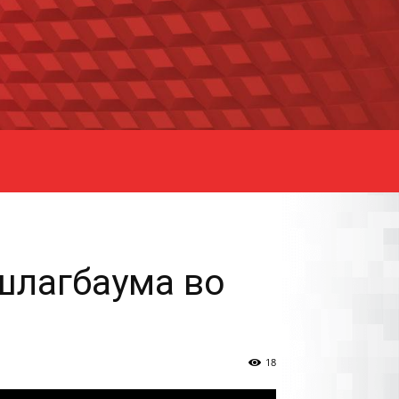
шлагбаума во
18