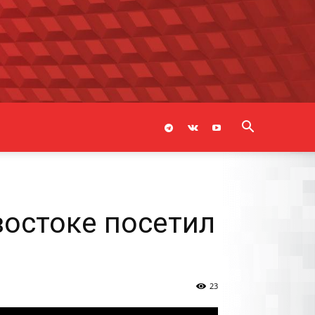
востоке посетил
23