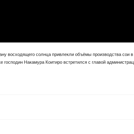
рану восходящего солнца привлекли объёмы производства сои в 
е господин Накамура Коитиро встретился с главой администра