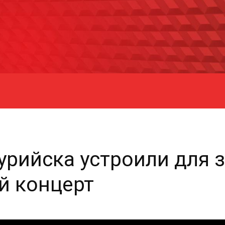
рийска устроили для 
й концерт