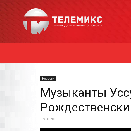
Новости
Уссурийска
Новости
Музыканты Уссу
Рождественски
09.01.2019