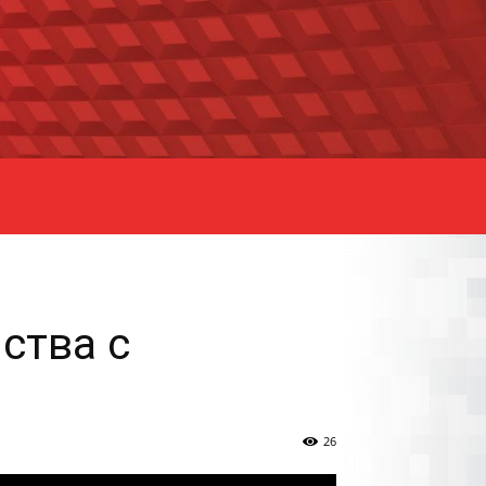
ства с
26