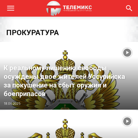
ПРОКУРАТУРА
К реальному лишению свободы
осуждены двое жителей Уссурийска
за покушение на сбыт оружия и
боеприпасов
18.06.2025