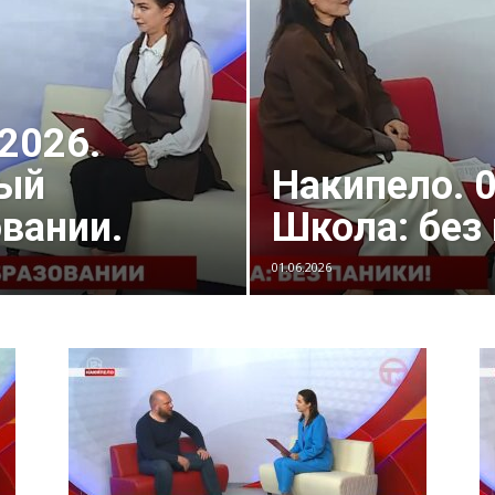
.2026.
вый
Накипело. 0
овании.
Школа: без 
01.06.2026