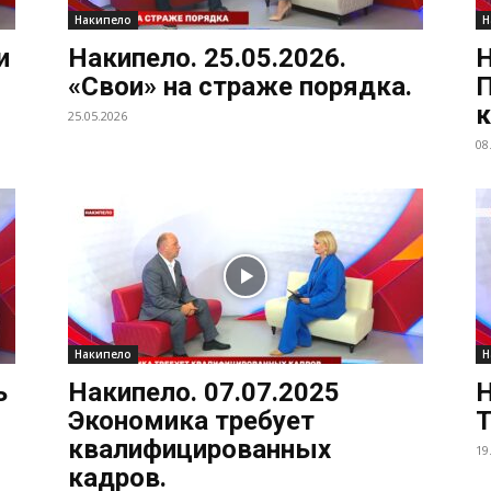
Накипело
Н
и
Накипело. 25.05.2026.
Н
«Свои» на страже порядка.
П
к
25.05.2026
08
Накипело
Н
ь
Накипело. 07.07.2025
Н
Экономика требует
Т
квалифицированных
19
кадров.